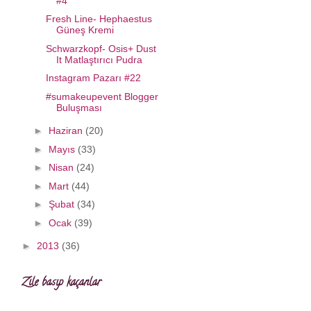
#4
Fresh Line- Hephaestus
Güneş Kremi
Schwarzkopf- Osis+ Dust
It Matlaştırıcı Pudra
Instagram Pazarı #22
#sumakeupevent Blogger
Buluşması
►
Haziran
(20)
►
Mayıs
(33)
►
Nisan
(24)
►
Mart
(44)
►
Şubat
(34)
►
Ocak
(39)
►
2013
(36)
Zile basıp kaçanlar