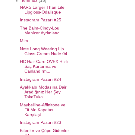
▼
Temmuz
(15)
NARS Larger Than Life
Lipgloss-Odalisque
Instagram Pazarı #25
The Balm-Cindy-Lou
Manizer Aydınlatıcı
Mim
Note Long Wearing Lip
Gloss-Cream Nude 04
HC Hair Care OVEX Hızlı
Saç Kurtarma ve
Canlandırm...
Instagram Pazarı #24
Ayakkabı Modasına Dair
Aradığınız Her Şey
TakaTuka...
Maybelline-Affinitone ve
Fit Me Kapatıcı
Karşılaşt...
Instagram Pazarı #23
Bitenler ve Çöpe Gidenler