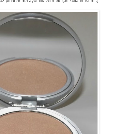
z pınarlarıma aydınlık vermek için kullanmıştım :)