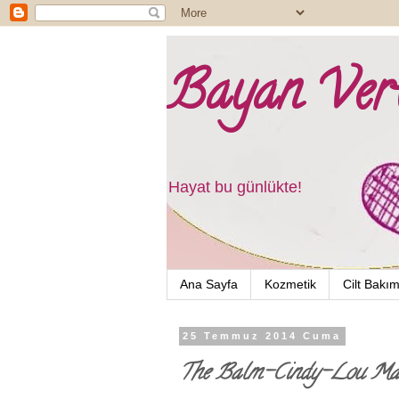
Bayan Vert
Hayat bu günlükte!
Ana Sayfa
Kozmetik
Cilt Bakım
25 Temmuz 2014 Cuma
The Balm-Cindy-Lou Mani