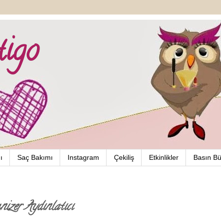
igo
ı
Saç Bakımı
Instagram
Çekiliş
Etkinlikler
Basın Bü
zer Aydınlatıcı