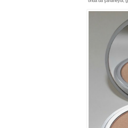
onda da şahaneydi, gö